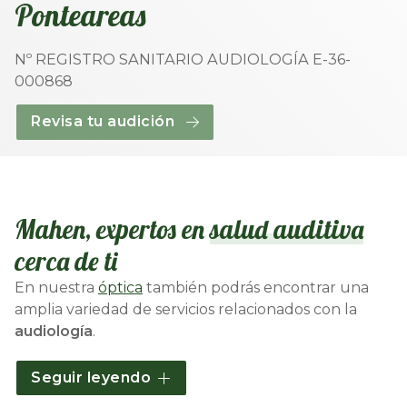
Ponteareas
Nº REGISTRO SANITARIO AUDIOLOGÍA E-36-
000868
Revisa tu audición
Mahen, expertos en
salud auditiva
cerca de ti
En nuestra
óptica
también podrás encontrar una
amplia variedad de servicios relacionados con la
audiología
.
Como
centro auditivo en Ponteareas
, contamos
Seguir leyendo
con un equipo de audiólogos altamente