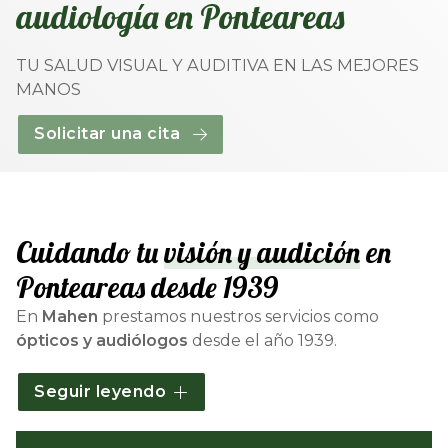
audiología en Ponteareas
TU SALUD VISUAL Y AUDITIVA EN LAS MEJORES
MANOS
Solicitar una cita
Cuidando tu
visión y audición
en
Ponteareas desde 1939
En
Mahen
prestamos nuestros servicios como
ópticos y audiólogos
desde el año 1939.
Como especialistas en
óptica
y
audiología
con una
Seguir leyendo
sólida trayectoria, te garantizamos un servicio de la
máxima calidad, pues trabajamos con
primeras